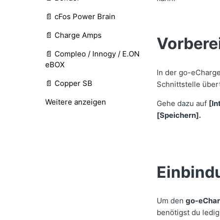
📄 cFos Power Brain
📄 Charge Amps
Vorbere
📄 Compleo / Innogy / E.ON
eBOX
In der go-eCharge
📄 Copper SB
Schnittstelle über
Weitere anzeigen
Gehe dazu auf
[In
[Speichern].
Einbind
Um den
go-eChar
benötigst du ledig