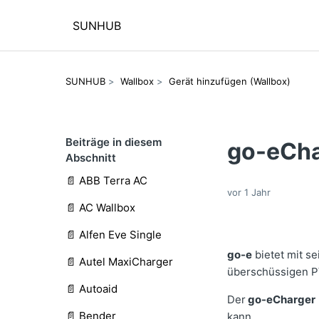
SUNHUB
SUNHUB
Wallbox
Gerät hinzufügen (Wallbox)
Beiträge in diesem
go-eCha
Abschnitt
📄 ABB Terra AC
vor 1 Jahr
📄 AC Wallbox
📄 Alfen Eve Single
go-e
bietet mit s
📄 Autel MaxiCharger
überschüssigen PV
📄 Autoaid
Der
go-eCharger
📄 Bender
kann.