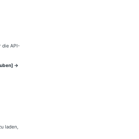
 die API-
auben] ->
u laden,