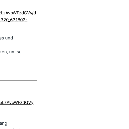
Dg2LzAvbWFzdGVy/d
S320_631802-
uss und
cken, um so
zA5LzAvbWFzdGVy
gang