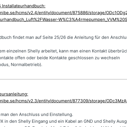
 Installateurhandbuch:
re.nibe.se/hcms/v2.4/entity/document/875886/storage/ODc1O
lateurhandbuch_Luft%2FWasser-W%C3%A4rmepumpen_VVM%20
ndbuch findet man auf Seite 25/26 die Anleitung für den Anschl
m einzelnen Shelly arbeitet, kann man einen Kontakt überbrü
ntakte offen oder beide Kontakte geschlossen zu wechseln
odus, Normalbetrieb).
eursanleitung:
re.nibe.se/hcms/v2.3/entity/document/877309/storage/ODc3M
t man den Anschluss und Einstellung.
X in den Shelly Eingang und ein Kabel an GND und Shelly Aus