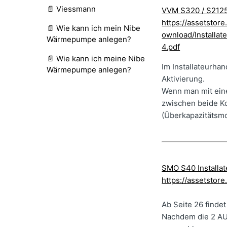
📄 Viessmann
VVM S320 / S2125
https://assetsto
📄 Wie kann ich mein Nibe
ownload/Instal
Wärmepumpe anlegen?
4.pdf
📄 Wie kann ich meine Nibe
Im Installateurha
Wärmepumpe anlegen?
Aktivierung.
Wenn man mit eine
zwischen beide Ko
(Überkapazitätsm
SMO S40 Installat
https://assetsto
Ab Seite 26 finde
Nachdem die 2 AU