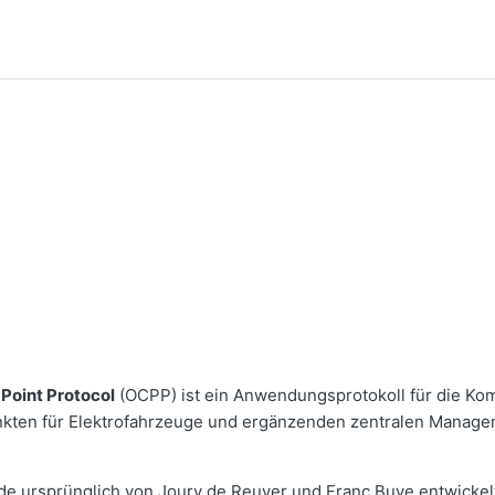
Point Protocol
(OCPP) ist ein Anwendungsprotokoll für die Ko
kten für Elektrofahrzeuge und ergänzenden zentralen Manag
de ursprünglich von Joury de Reuver und Franc Buve entwickel