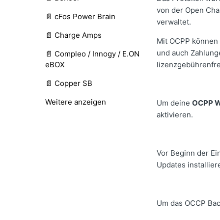
von der Open Char
📄 cFos Power Brain
verwaltet.
📄 Charge Amps
Mit OCPP können B
und auch Zahlunge
📄 Compleo / Innogy / E.ON
eBOX
lizenzgebührenfre
📄 Copper SB
Weitere anzeigen
Um deine
OCPP W
aktivieren.
Vor Beginn der Ei
Updates installier
Um das OCCP Backe