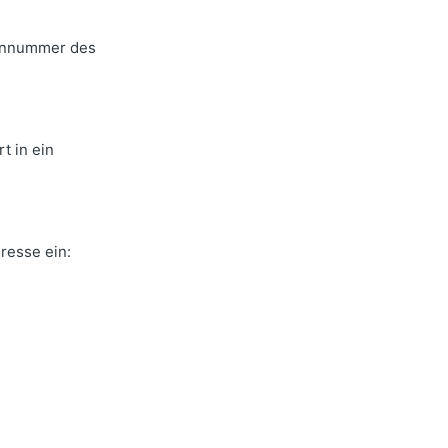
iennummer des
t in ein
resse ein: