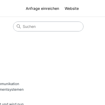
Anfrage einreichen
Website
mmunikation
ementsystemen
t und wird nun