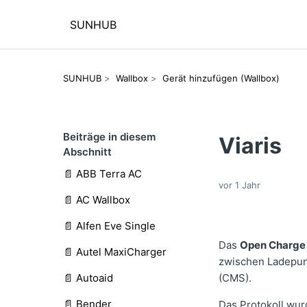
SUNHUB
SUNHUB
Wallbox
Gerät hinzufügen (Wallbox)
Beiträge in diesem
Viaris
Abschnitt
📄 ABB Terra AC
vor 1 Jahr
📄 AC Wallbox
📄 Alfen Eve Single
Das
Open Charge 
📄 Autel MaxiCharger
zwischen Ladepun
📄 Autoaid
(CMS).
📄 Bender
Das Protokoll wur