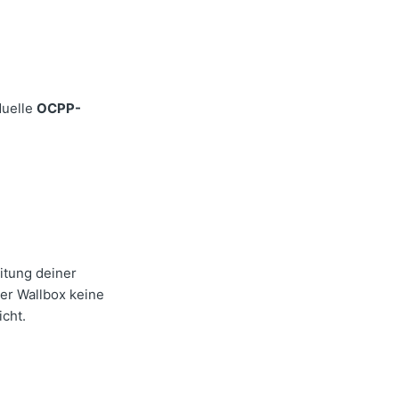
duelle
OCPP-
eitung deiner
der Wallbox keine
icht.