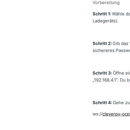
Vorbereitung
Schritt 1:
Wähle d
Ladegeräts).
Schritt 2:
Gib das
sichereres Passwo
Schritt 3:
Öffne ei
„192.168.4.1“. Du
Schritt 4:
Gehe z
ws://
cleverpv-oc