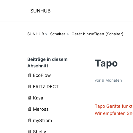
SUNHUB
SUNHUB
Schalter
Gerät hinzufügen (Schalter)
Beiträge in diesem
Tapo
Abschnitt
📄 EcoFlow
vor 9 Monaten
📄 FRITZ!DECT
📄 Kasa
Tapo Geräte funkt
📄 Meross
Wir empfehlen She
📄 myStrom
📄 Shelly