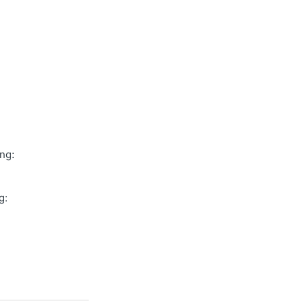
ng:
g: