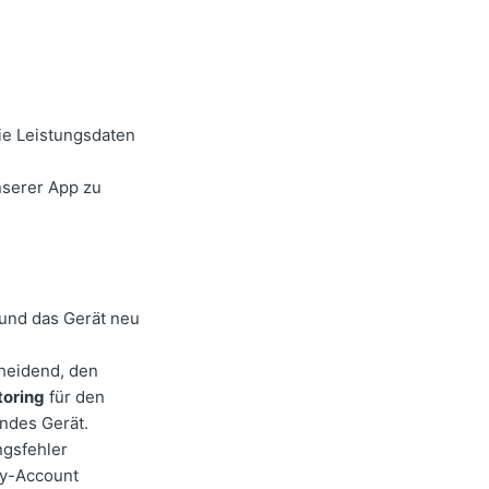
ie Leistungsdaten
unserer App zu
und das Gerät neu
cheidend, den
toring
für den
rndes Gerät.
ngsfehler
lly-Account