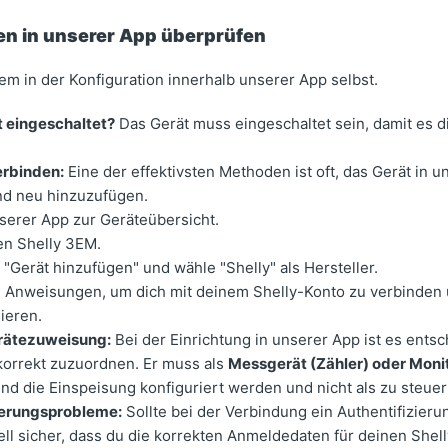
gen in unserer App überprüfen
lem in der Konfiguration innerhalb unserer App selbst.
t eingeschaltet?
Das Gerät muss eingeschaltet sein, damit es d
erbinden:
Eine der effektivsten Methoden ist oft, das Gerät in 
nd neu hinzuzufügen.
serer App zur Geräteübersicht.
en Shelly 3EM.
f "Gerät hinzufügen" und wähle "Shelly" als Hersteller.
 Anweisungen, um dich mit deinem Shelly-Konto zu verbinden 
sieren.
rätezuweisung:
Bei der Einrichtung in unserer App ist es ents
korrekt zuzuordnen. Er muss als
Messgerät (Zähler) oder Moni
d die Einspeisung konfiguriert werden und nicht als zu steue
ierungsprobleme:
Sollte bei der Verbindung ein Authentifizieru
tell sicher, dass du die korrekten Anmeldedaten für deinen She