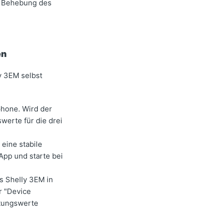
nd Behebung des
en
y 3EM selbst
phone. Wird der
swerte für die drei
 eine stabile
App und starte bei
s Shelly 3EM in
r "Device
stungswerte