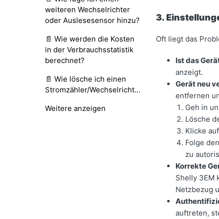
weiteren Wechselrichter
3. Einstellun
oder Auslesesensor hinzu?
📄 Wie werden die Kosten
Oft liegt das Prob
in der Verbrauchsstatistik
berechnet?
Ist das Gerä
anzeigt.
📄 Wie lösche ich einen
Gerät neu v
Stromzähler/Wechselrichter?
entfernen u
Geh in un
Weitere anzeigen
Lösche d
Klicke au
Folge den
zu autori
Korrekte Ge
Shelly 3EM 
Netzbezug un
Authentifiz
auftreten, s