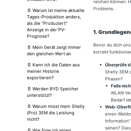
reichen können. H
Problems.
📄 Warum ist meine aktuelle
Tages-Produktion anders,
als die "Produziert"
Anzeige in der PV-
1. Grundlegen
Prognose?
Bevor du dich uns
📄 Mein Gerät zeigt immer
korrekt funktionie
den gleichen Wert an
📄 Kann ich die Daten aus
Überprüfe di
meiner Historie
Shelly 3EM d
exportieren?
Phasen?
Falls nich
📄 Werden BYD Speicher
WLAN-Verb
unterstützt?
Bedarf de
📄 Warum misst mein Shelly
Web-Oberflä
(Pro) 3EM die Leistung
einen Webbro
nicht?
Information"
sehen? Dies 
📄 Wie füge ich einen