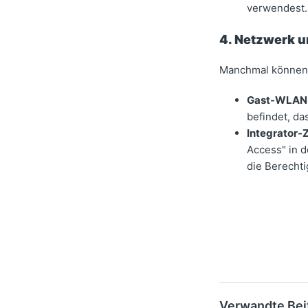
verwendest.
4. Netzwerk 
Manchmal können 
Gast-WLAN 
befindet, d
Integrator-Z
Access" in d
die Berechti
Verwandte Bei